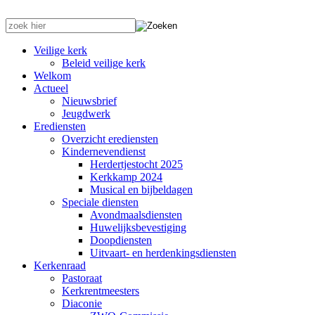
Veilige kerk
Beleid veilige kerk
Welkom
Actueel
Nieuwsbrief
Jeugdwerk
Erediensten
Overzicht erediensten
Kindernevendienst
Herdertjestocht 2025
Kerkkamp 2024
Musical en bijbeldagen
Speciale diensten
Avondmaalsdiensten
Huwelijksbevestiging
Doopdiensten
Uitvaart- en herdenkingsdiensten
Kerkenraad
Pastoraat
Kerkrentmeesters
Diaconie