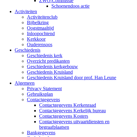
ZWO-Commissie
Schoenendoos actie
Activiteiten
Activiteitenclub
Bijbelkring
Oogstmaaltijd
Inloopochtend
Kerkkoor
Ouderensoos
Geschiedenis
Geschiedenis kerk
Overzicht predikanten
Geschiedenis kerkgebouw
Geschiedenis Kruisland
Geschiedenis Kruisland door prof. Han Leune
Algemeen
Privacy Statement
Gebruiksplan
Contactgegevens
Contactgegevens Kerkenraad
Contactgegevens Kerkelijk bureau
Contactgegevens Kosters
Contactgegevens uitvaartdiensten en
begraafplaatsen
Bankgegevens