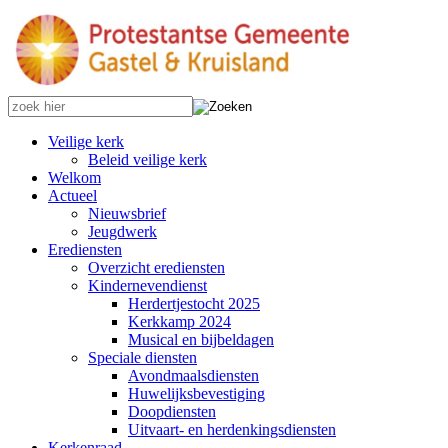
Veilige kerk
Beleid veilige kerk
Welkom
Actueel
Nieuwsbrief
Jeugdwerk
Erediensten
Overzicht erediensten
Kindernevendienst
Herdertjestocht 2025
Kerkkamp 2024
Musical en bijbeldagen
Speciale diensten
Avondmaalsdiensten
Huwelijksbevestiging
Doopdiensten
Uitvaart- en herdenkingsdiensten
Kerkenraad