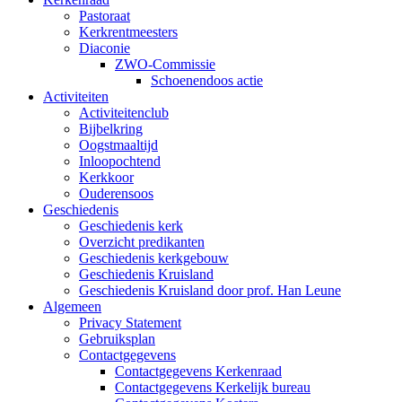
Pastoraat
Kerkrentmeesters
Diaconie
ZWO-Commissie
Schoenendoos actie
Activiteiten
Activiteitenclub
Bijbelkring
Oogstmaaltijd
Inloopochtend
Kerkkoor
Ouderensoos
Geschiedenis
Geschiedenis kerk
Overzicht predikanten
Geschiedenis kerkgebouw
Geschiedenis Kruisland
Geschiedenis Kruisland door prof. Han Leune
Algemeen
Privacy Statement
Gebruiksplan
Contactgegevens
Contactgegevens Kerkenraad
Contactgegevens Kerkelijk bureau