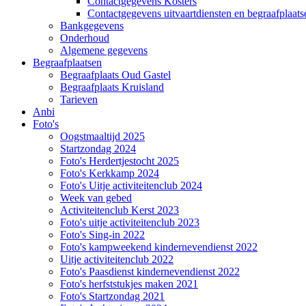
Contactgegevens Kosters
Contactgegevens uitvaartdiensten en begraafplaats
Bankgegevens
Onderhoud
Algemene gegevens
Begraafplaatsen
Begraafplaats Oud Gastel
Begraafplaats Kruisland
Tarieven
Anbi
Foto's
Oogstmaaltijd 2025
Startzondag 2024
Foto's Herdertjestocht 2025
Foto's Kerkkamp 2024
Foto's Uitje activiteitenclub 2024
Week van gebed
Activiteitenclub Kerst 2023
Foto's uitje activiteitenclub 2023
Foto's Sing-in 2022
Foto's kampweekend kindernevendienst 2022
Uitje activiteitenclub 2022
Foto's Paasdienst kindernevendienst 2022
Foto's herfststukjes maken 2021
Foto's Startzondag 2021